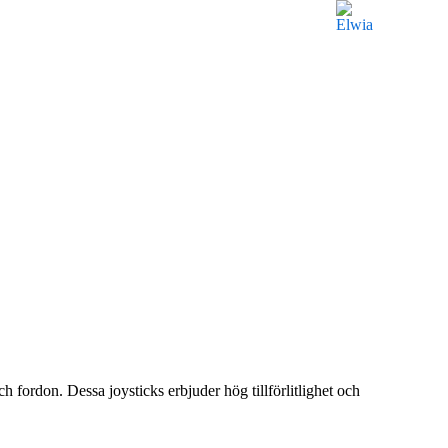
och fordon.
Dessa joysticks erbjuder hög tillförlitlighet och