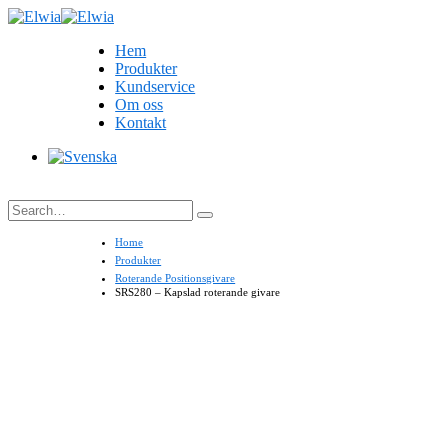
Hem
Produkter
Kundservice
Om oss
Kontakt
Search
Home
Produkter
Roterande Positionsgivare
SRS280 – Kapslad roterande givare