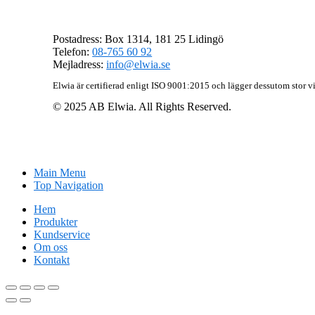
AB Elwia
Postadress: Box 1314, 181 25 Lidingö
Telefon:
08-765 60 92
Mejladress:
info@elwia.se
Elwia är certifierad enligt ISO 9001:2015 och lägger dessutom stor vi
© 2025 AB Elwia. All Rights Reserved.
Main Menu
Top Navigation
Hem
Produkter
Kundservice
Om oss
Kontakt