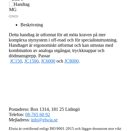
Beskrivning
Detta handtag är utformat för att möta kraven på mer
komplexa styrsystem i off-road och för specialistutrustning.
Handtaget är ergonomiskt utformat och kan utrustas med
kombination av analoga utgångar, tryckknappar och
dödmansgrepp. Passar
JC150
,
JC1500
,
JC6000
och
JC8000
.
AB Elwia
Postadress: Box 1314, 181 25 Lidingö
Telefon:
08-765 60 92
Mejladress:
info@elwia.se
Elwia är certifierad enligt ISO 9001:2015 och lägger dessutom stor vikt